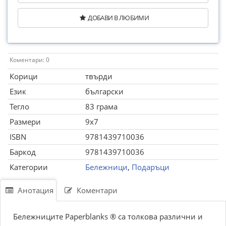
ДОБАВИ В ЛЮБИМИ
Коментари: 0
Корици
твърди
Език
български
Тегло
83 грама
Размери
9x7
ISBN
9781439710036
Баркод
9781439710036
Категории
Бележници
,
Подаръци
Анотация
Коментари
Бележниците Paperblanks ® са толкова различни и