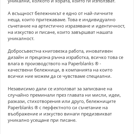
уникални, колкото и хората, които ги използват.
А всъщност бележникът е едно от най-личните
неща, които притежаваме. Това е индивидуално
съчетание на артистично изразяване и идентичност,
на изкуство и писане, които завършват нашата
уникалност.
Добросъвестна книговезка работа, иновативен
дизайн и прецизна ръчна изработка, всичко това се
влага в производството на Paperblanks ® -
качествени бележници, в компанията на които
всички ние можем да се чувстваме специални.
Независимо дали се използват за записване на
случайно преминали през главата ни мисли, идеи,
разкази, стихотворения или друго, бележниците
Paperblanks ® с перфектното си съчетание на
въображение и изкуство винаги предизвикват
уникално усещане при писане.