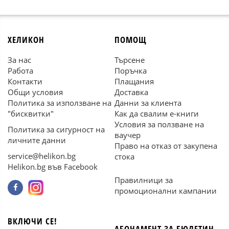
ХЕЛИКОН
ПОМОЩ
За нас
Търсене
Работа
Поръчка
Контакти
Плащания
Общи условия
Доставка
Политика за използване на
Данни за клиента
"бисквитки"
Как да свалим е-книги
Условия за ползване на
Политика за сигурност на
ваучер
личните данни
Право на отказ от закупена
service@helikon.bg
стока
Helikon.bg във Facebook
Правилници за
промоционални кампании
ВКЛЮЧИ СЕ!
АБОНАМЕНТ ЗА БЮЛЕТИН