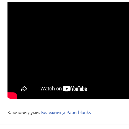
Ключови думи:
Бележници Paperblanks