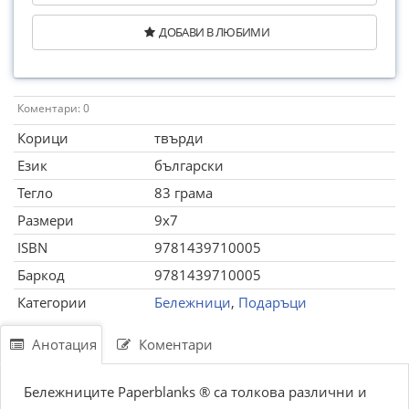
ДОБАВИ В ЛЮБИМИ
Коментари: 0
Корици
твърди
Език
български
Тегло
83 грама
Размери
9x7
ISBN
9781439710005
Баркод
9781439710005
Категории
Бележници
,
Подаръци
Анотация
Коментари
Бележниците Paperblanks ® са толкова различни и