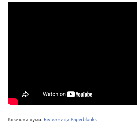
Ключови думи:
Бележници Paperblanks