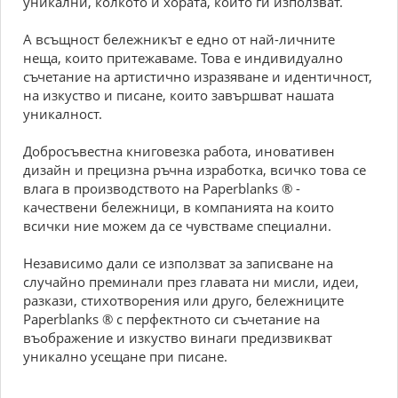
уникални, колкото и хората, които ги използват.
А всъщност бележникът е едно от най-личните
неща, които притежаваме. Това е индивидуално
съчетание на артистично изразяване и идентичност,
на изкуство и писане, които завършват нашата
уникалност.
Добросъвестна книговезка работа, иновативен
дизайн и прецизна ръчна изработка, всичко това се
влага в производството на Paperblanks ® -
качествени бележници, в компанията на които
всички ние можем да се чувстваме специални.
Независимо дали се използват за записване на
случайно преминали през главата ни мисли, идеи,
разкази, стихотворения или друго, бележниците
Paperblanks ® с перфектното си съчетание на
въображение и изкуство винаги предизвикват
уникално усещане при писане.