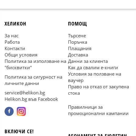
ХЕЛИКОН
ПОМОЩ
За нас
Търсене
Работа
Поръчка
Контакти
Плащания
Общи условия
Доставка
Политика за използване на
Данни за клиента
"бисквитки"
Как да свалим е-книги
Условия за ползване на
Политика за сигурност на
ваучер
личните данни
Право на отказ от закупена
service@helikon.bg
стока
Helikon.bg във Facebook
Правилници за
промоционални кампании
ВКЛЮЧИ СЕ!
АБОНАМЕНТ ЗА БЮЛЕТИН