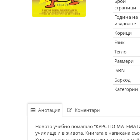
Брой
страници
Година на
издаване
Корици
Език
Тегло
Размери
ISBN
Баркод
Категории
Анотация
Коментари
Новото учебно помагало “КУРС ПО МАТЕМАТИК
училище и в живота. Книгата е написана съ
Книгата представя в оргинална, кратка и на