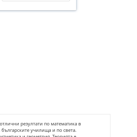
отлични резултати по математика в
 българските училища и по света.
итметика и геометрия. Теорията е