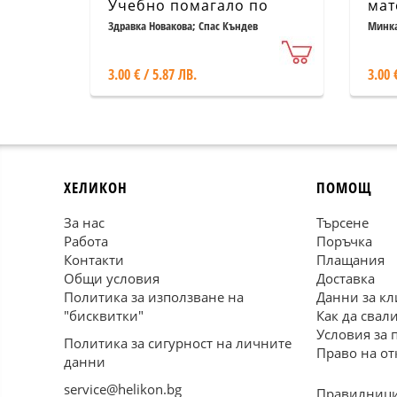
Учебно помагало по
мат
математика за 1 клас (По
изб
Здравка Новакова; Спас Къндев
Минка
новата програма)
час
3.00 € / 5.87 ЛВ.
3.00 
ХЕЛИКОН
ПОМОЩ
За нас
Търсене
Работа
Поръчка
Контакти
Плащания
Общи условия
Доставка
Политика за използване на
Данни за кл
"бисквитки"
Как да свал
Условия за 
Политика за сигурност на личните
Право на от
данни
service@helikon.bg
Правилници