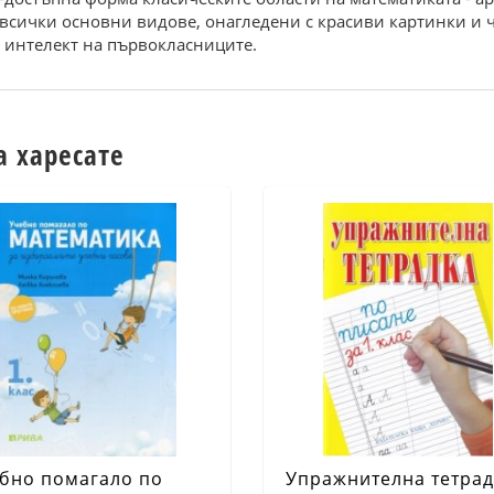
 всички основни видове, онагледени с красиви картинки и
и интелект на първокласниците.
а харесате
бно помагало по
Упражнителна тетрад