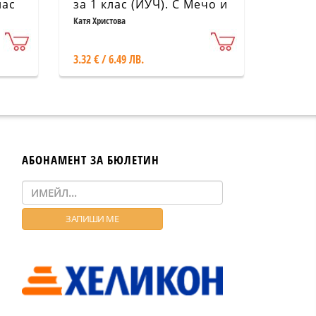
лас
за 1 клас (ИУЧ). С Мечо и
Медунка уча и се
Катя Христова
а 1
забавлявам
3.32 € / 6.49 ЛВ.
АБОНАМЕНТ ЗА БЮЛЕТИН