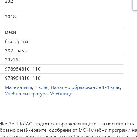
232
2018
меки
български
382 грама
23x16
9789548101110
9789548101110
Математика
,
1 клас
,
Начално образование 1-4 клас
,
Учебна литература
,
Учебници
А ЗА 1 КЛАС” подготвя първокласниците - за постигане на 
образно с най-новите, одобрени от МОН учебни програми на
й-достъпна форма класическите области на математиката - ар