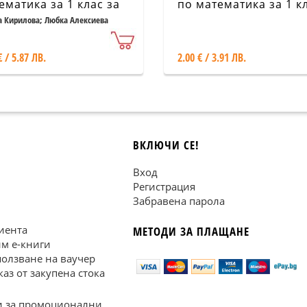
ематика за 1 клас за
по математика за 1 к
ираемите учебни
+ Упражнителна
 Кирилова; Любка Алексиева
ове
тетрадка по писане з
клас
€ / 5.87 ЛВ.
2.00 € / 3.91 ЛВ.
ВКЛЮЧИ СЕ!
Вход
Регистрация
Забравена парола
иента
МЕТОДИ ЗА ПЛАЩАНЕ
им е-книги
ползване на ваучер
каз от закупена стока
 за промоционални