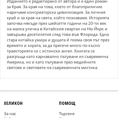
Изданието е редактирано от автора и е един роман
за Края. За края на това, което от благоприличие
наричаме консуматорска цивилизация. За личния
край и за края на света, който познаваме. Историята
започва някъде през шейсетте години на 20-ти век
на малка уличка в Китайския квартал на Ню Йорк и
завършва десетилетия след това във Флорида. Една
стара китайка умира и душата й поема своя път през
времето и хората, за да пресече много по-късно
траекторията си с истински ангел. Книгата се
разгръща като карнавално пътуване из съвременна
Америка, но и като пътуване през медийните
светове и световете на съвременната мистика.
ХЕЛИКОН
ПОМОЩ
За нас
Търсене