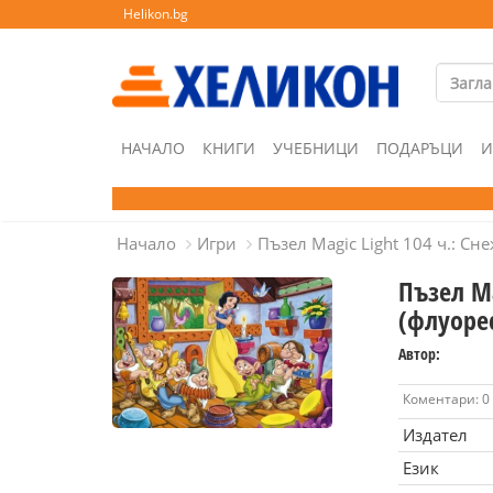
Helikon.bg
НАЧАЛО
КНИГИ
УЧЕБНИЦИ
ПОДАРЪЦИ
И
Начало
Игри
Пъзел Magic Light 104 ч.: Сн
Пъзел Ma
(флуорес
Автор:
Коментари: 0
Издател
Език