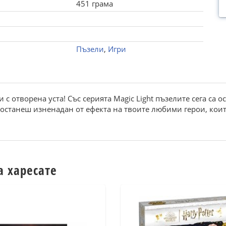
451 грама
Пъзели
,
Игри
и с отворена уста! Със серията Magic Light пъзелите сега са
останеш изненадан от ефекта на твоите любими герои, коит
а харесате