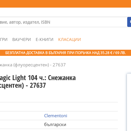
ГРИ
ВАУЧЕРИ
Е-КНИГИ
КЛАСАЦИИ
БЕЗПЛАТНА ДОСТАВКА В БЪЛГАРИЯ ПРИ ПОРЪЧКА
НАД 35.28 € / 69 ЛВ.
ежанка (флуоресцентен) - 27637
gic Light 104 ч.: Снежанка
центен) - 27637
Clementoni
български