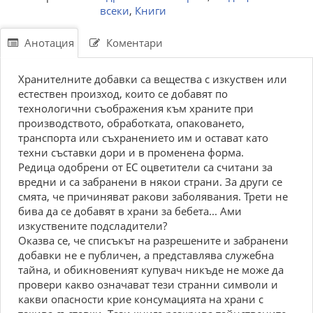
всеки
,
Книги
Анотация
Коментари
Хранителните добавки са вещества с изкуствен или
естествен произход, които се добавят по
технологични съображения към храните при
производството, обработката, опаковането,
транспорта или съхранението им и остават като
техни съставки дори и в променена форма.
Редица одобрени от ЕС оцветители са считани за
вредни и са забранени в някои страни. За други се
смята, че причиняват ракови заболявания. Трети не
бива да се добавят в храни за бебета... Ами
изкуствените подсладители?
Оказва се, че списъкът на разрешените и забранени
добавки не е публичен, а представлява служебна
тайна, и обикновеният купувач никъде не може да
провери какво означават тези странни символи и
какви опасности крие консумацията на храни с