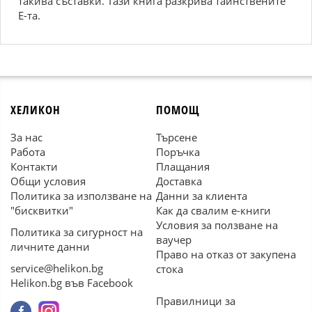
такива съставки. Тази книга разкрива тайнствените
Е-та.
ХЕЛИКОН
ПОМОЩ
За нас
Търсене
Работа
Поръчка
Контакти
Плащания
Общи условия
Доставка
Политика за използване на
Данни за клиента
"бисквитки"
Как да свалим е-книги
Условия за ползване на
Политика за сигурност на
ваучер
личните данни
Право на отказ от закупена
service@helikon.bg
стока
Helikon.bg във Facebook
Правилници за