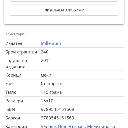
ДОБАВИ В ЛЮБИМИ
Коментари: 1
Издател
Millenium
Брой страници
240
Година на
2011
издаване
Корици
меки
Език
български
Тегло
115 грама
Размери
15x10
ISBN
9789545151569
Баркод
9789545151569
Категории
Здраве. Пол. Възраст
,
Медицина за