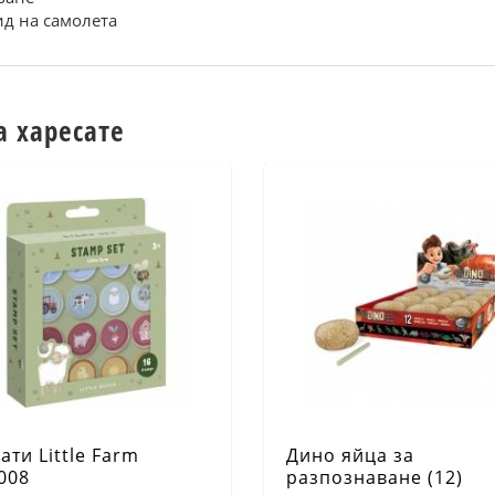
ид нa caмoлeтa
а харесате
ати Little Farm
Дино яйца за
008
разпознаване (12)