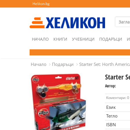
Helikon.bg
НАЧАЛО
КНИГИ
УЧЕБНИЦИ
ПОДАРЪЦИ
И
Начало
Подаръци
Starter Set: Horth Ameri
Starter 
Автор:
Коментари: 0
Език
Тегло
ISBN