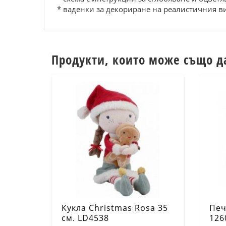
* вaдeнки зa дeкoрирaнe нa рeaлиcтичния в
Продукти, които може също д
Кукла Christmas Rosa 35
Печ
см. LD4538
126