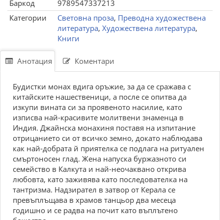
Баркод
9789547337213
Категории
Световна проза
,
Преводна художествена
литература
,
Художествена литература
,
Книги
Анотация
Коментари
Будистки монах вдига оръжие, за да се сражава с
китайските нашественици, а после се опитва да
изкупи вината си за проявеното насилие, като
изписва най-красивите молитвени знаменца в
Индия. Джайнска монахиня поставя на изпитание
отрицанието си от всичко земно, докато наблюдава
как най-добрата й приятелка се подлага на ритуален
смъртоносен глад. Жена напуска буржазното си
семейство в Калкута и най-неочаквано открива
любовта, като заживява като последователка на
тантризма. Надзирател в затвор от Керала се
превъплъщава в храмов танцьор два месеца
годишно и се радва на почит като въплътено