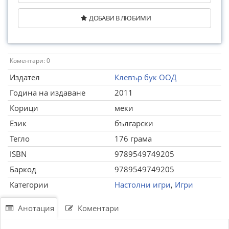
ДОБАВИ В ЛЮБИМИ
Коментари: 0
Издател
Клевър бук ООД
Година на издаване
2011
Корици
меки
Език
български
Тегло
176 грама
ISBN
9789549749205
Баркод
9789549749205
Категории
Настолни игри
,
Игри
Анотация
Коментари