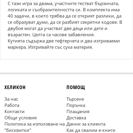
С тази игра за двама, участните тестват бързината,
логиката и съобразителността си. В комплекта има
40 задачи, в които трябва да се открият разлики, да
се образуват думи, да се разбият секретни кодове. В
двубоя могат да участват две деца или дете и
възрастен. Целта са часове забавления.
Кутията съдържа две тефтерчета и два изтриваеми
маркера. Изтривайте със суха материя.
ХЕЛИКОН
ПОМОЩ
За нас
Търсене
Работа
Поръчка
Контакти
Плащания
Общи условия
Доставка
Политика за използване на
Данни за клиента
"бисквитки"
Как да свалим е-книги