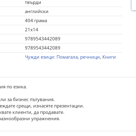
твърди
английски
404 грама
21x14
9789543442089
9789543442089
Чужди езици: Помагала, речници
,
Книги
ия по езика.
ли за бизнес пътувания.
еждате срещи, изнасяте презентации.
жвате клиенти, да продавате.
 разнообразни упражнения.