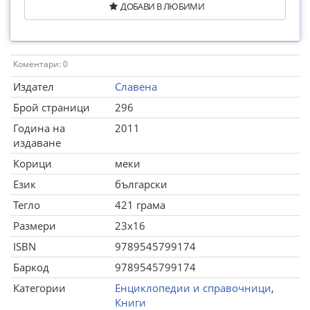
ДОБАВИ В ЛЮБИМИ
Коментари: 0
Издател
Славена
Брой страници
296
Година на
2011
издаване
Корици
меки
Език
български
Тегло
421 грама
Размери
23x16
ISBN
9789545799174
Баркод
9789545799174
Категории
Енциклопедии и справочници
,
Книги