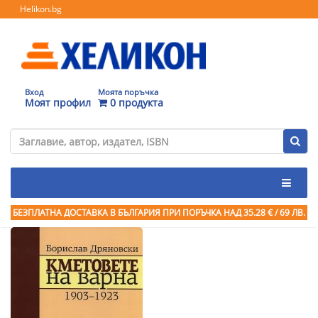
Helikon.bg
Вход
Моята поръчка
Моят профил
0 продукта
БЕЗПЛАТНА ДОСТАВКА В БЪЛГАРИЯ ПРИ ПОРЪЧКА
НАД 35.28 € / 69 ЛВ.