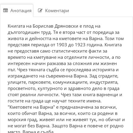
Анотация
Коментари
Книгата на Борислав Дряновски е плод на
дългогодишен труд. Тя е втора част от поредица за
живота и дейността на кметовете на Варна. Този том
представя периода от 1903 до 1923 година. Книгата
не предоставя само статистическите факти за
времето на кметуване на отделните личности, а по
интересен начин разказва за сложния им жизнен
път. Чрез тяхната съдба се проследява историята и
изграждането на съвременна Варна. Зад сградите,
улиците, парковете, комуникациите, индустрията,
просветното, културното и здравното дело в града
стоят реални личности. Чрез тази книга варненци и
гостите на града ще научат техните имена.
"Кметовете на Варна" е предназначена за всички,
които обичат Варна, за всички, които са родени в
морския град, живеят или не живеят тук, но обичат и
не могат без Варна. Защото Варна е повече от родно
място. Варна е съдба.