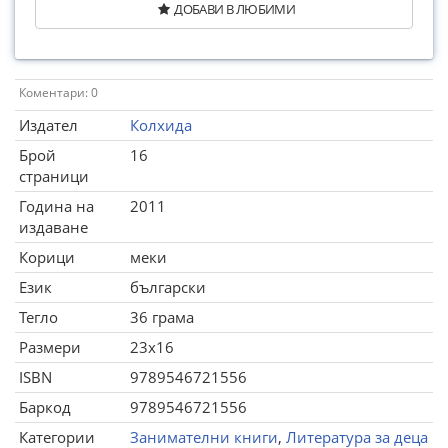
ДОБАВИ В ЛЮБИМИ
Коментари: 0
Издател
Колхида
Брой
16
страници
Година на
2011
издаване
Корици
меки
Език
български
Тегло
36 грама
Размери
23x16
ISBN
9789546721556
Баркод
9789546721556
Категории
Занимателни книги
,
Литература за деца