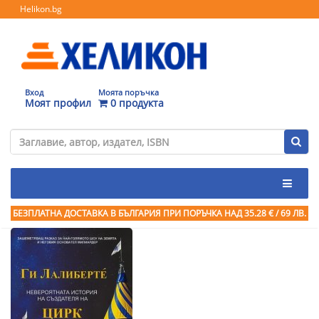
Helikon.bg
Вход
Моята поръчка
Моят профил
0 продукта
БЕЗПЛАТНА ДОСТАВКА В БЪЛГАРИЯ ПРИ ПОРЪЧКА
НАД 35.28 € / 69 ЛВ.