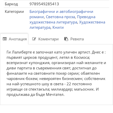
Баркод
9789549285413
Категории
Биографични и автобиографични
романи
,
Световна проза
,
Преводна
художествена литература
,
Художествена
литература
,
Книги
Анотация
Коментари
Ревюта
Ги Лалиберте е започнал като уличен артист. Днес е :
първият цирков продуцент, летял в Космоса;
всепризнат купонджия, организирал най-желаните и
диви партита в съвременния свят; достигнал до
финалаите на световните покер серии; обаятелен
чаровник-бохем; невероятен бизнесмен; собственик
на най-успешното шоу в света - 22 постоянно
играещи се спектакъла; милиардер; магьосник. И
продължава да бъде Мечтател.