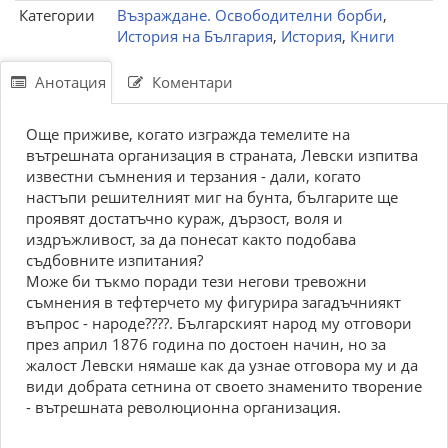
Категории
Възраждане. Освободителни борби
,
История на България
,
История
,
Книги
Анотация
Коментари
Още приживе, когато изгражда темелите на
вътрешната организация в страната, Левски изпитва
известни съмнения и терзания - дали, когато
настъпи решителният миг на бунта, българите ще
проявят достатъчно кураж, дързост, воля и
издръжливост, за да понесат както подобава
съдбовните изпитания?
Може би тъкмо поради тези негови тревожни
съмнения в тефтерчето му фигурира загадъчниякт
въпрос - народе????. Българският народ му отговори
през април 1876 година по достоен начин, но за
жалост Левски нямаше как да узнае отговора му и да
види добрата сетнина от своето знаменито творение
- вътрешната революционна организация.