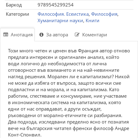
Баркод
9789545299254
Категории
Философия. Есеистика
,
Философия
,
Хуманитарни науки
,
Книги
Анотация
За автора
Коментари
Този много четен и ценен във Франция автор отново
предлага интересен и оригинален анализ, който
води логично до необходимостта от лична
отговорност във взимането и на най-невинните
наглед решения. Морален ли е капитализмът? Никой
не може да избяга от въпроса, защото всички сме
подвластни и на морала, и на капитализма. Като
работим, спестяваме и консумираме, ние участваме
в икономическата система на капитализма, която
едни от нас оправдават, а други осъждат,
ръководени от морално-етичните си разбирания.
Два подхода, изследвани пределно ясно от познатия
вече на българския читател френски философ Андре
Конт-Спонвил.