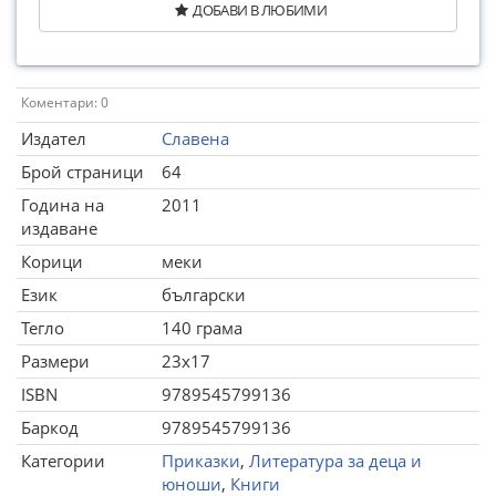
ДОБАВИ В ЛЮБИМИ
Коментари: 0
Издател
Славена
Брой страници
64
Година на
2011
издаване
Корици
меки
Език
български
Тегло
140 грама
Размери
23x17
ISBN
9789545799136
Баркод
9789545799136
Категории
Приказки
,
Литература за деца и
юноши
,
Книги