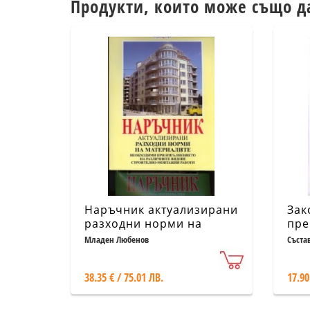
Продукти, които може също д
Наръчник актуализирани
Зак
разходни норми на
пре
материалите Т.1-2/
пра
Младен Любенов
Съста
Комплект
38.35 € / 75.01 ЛВ.
17.90