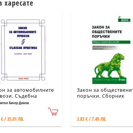
а харесате
он за автомобилните
Закон за обществени
вози. Съдебна
поръчки. Сборник
ктика
нормативни актове
вител Бисер Динев
III/2018
 € / 35.01 ЛВ.
3.83 € / 7.49 ЛВ.