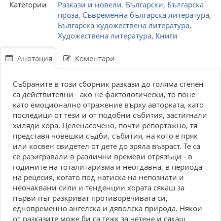
Категории
Разкази и новели. Български
,
Българска
проза
,
Съвременна българска литература
,
Българска художествена литература
,
Художествена литература
,
Книги
Анотация
Коментари
Събраните в този сборник разкази до голяма степен
са действителни - ако не фактологически, то поне
като емоционално отражение върху авторката, като
последици от тези и от подобни събития, застигнали
хиляди хора. Целенасочено, почти репортажно, тя
представя човешки съдби, събития, на кото е пряк
или косвен свидетел от дете до зряла възраст. Те са
се разигравали в различни времеви отрязъци - в
годините на тоталитаризма и неотдавна, в периода
на рецесия, когато под натиска на непознати и
неочаквани сили и тенденции хората сякаш за
първи път разкриват противоречивата си,
едновременно ангелска и дяволска природа. Някои
от разказите може би са тежк за четене и сякаш