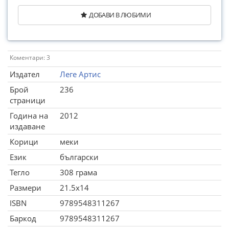
ДОБАВИ В ЛЮБИМИ
Коментари: 3
Издател
Леге Артис
Брой
236
страници
Година на
2012
издаване
Корици
меки
Език
български
Тегло
308 грама
Размери
21.5x14
ISBN
9789548311267
Баркод
9789548311267