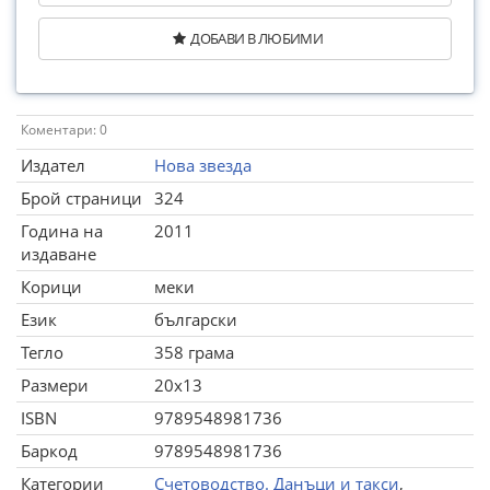
ДОБАВИ В ЛЮБИМИ
Коментари: 0
Издател
Нова звезда
Брой страници
324
Година на
2011
издаване
Корици
меки
Език
български
Тегло
358 грама
Размери
20x13
ISBN
9789548981736
Баркод
9789548981736
Категории
Счетоводство. Данъци и такси
,