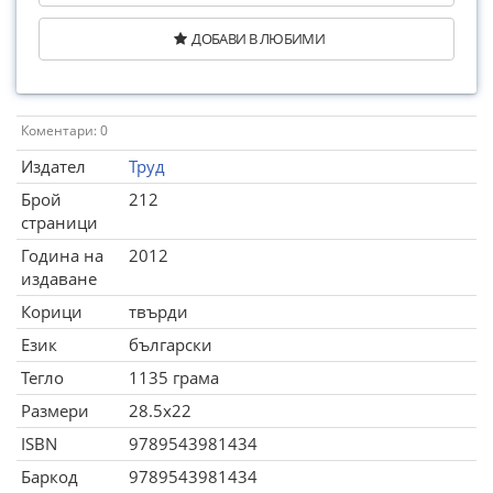
ДОБАВИ В ЛЮБИМИ
Коментари: 0
Издател
Труд
Брой
212
страници
Година на
2012
издаване
Корици
твърди
Език
български
Тегло
1135 грама
Размери
28.5x22
ISBN
9789543981434
Баркод
9789543981434