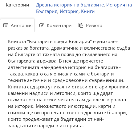
Категории
Древна история на българите
,
История на
България
,
История
,
Книги
Анотация
Коментари
Ревюта
Книгата "Българите преди България" е уникален
разказ за богатата, драматична и величествена съдба
на българте от тяхната поява до създаването на
българската държава. В нея ще прочетете
автентичната най-древна история на българите -
такава, каквато са я описали самите българи и
техните антични и средновековни съвременници.
Книгата съдържа уникални откъси от стари хроники,
каменни надписи и летописи, които ще дадат
възможност на всеки читател сам да влезе в ролята
на историк. Множеството илюстрации, карти и
снимки ще ви пренесат в свет на древните българи,
които продължават да бъдат един от най-
загадъчните народи в историята.