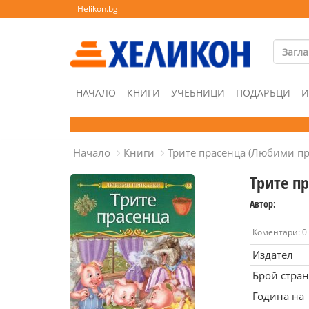
Helikon.bg
НАЧАЛО
КНИГИ
УЧЕБНИЦИ
ПОДАРЪЦИ
И
Начало
Книги
Трите прасенца (Любими пр
Трите п
Автор:
Коментари: 0
Издател
Брой стра
Година на