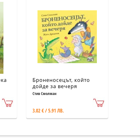
ека
Броненосецът, който
дойде за вечеря
Стив Смолман
3.02 € / 5.91 ЛВ.