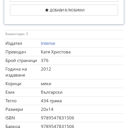
ДОБАВИ В ЛЮБИМИ
Коментари: 3
Издател
Intense
Преводач
Катя Христова
Брой страници
376
Година на
2012
издаване
Корици
меки
Език
български
Тегло
434 грама
Размери
20x14
ISBN
9789547831506
Баркод
9789547831506