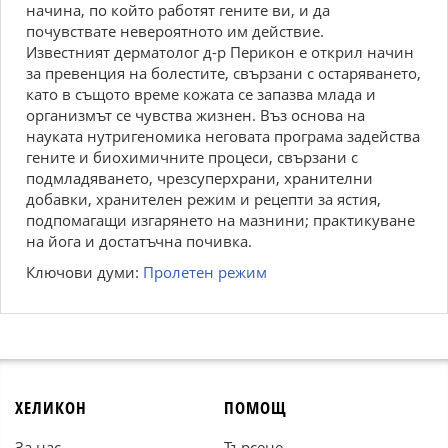
начина, по който работят гените ви, и да
почувствате невероятното им действие.
Известният дерматолог д-р Перикон е открил начин
за превенция на болестите, свързани с остаряването,
като в същото време кожата се запазва млада и
организмът се чувства жизнен. Въз основа на
науката нутригеномика неговата програма задейства
гените и биохимичните процеси, свързани с
подмладяването, чрезсуперхрани, хранителни
добавки, хранителен режим и рецепти за ястия,
подпомагащи изгарянето на мазнини; практикуване
на йога и достатъчна почивка.
Ключови думи:
Пролетен режим
ХЕЛИКОН
ПОМОЩ
За нас
Търсене