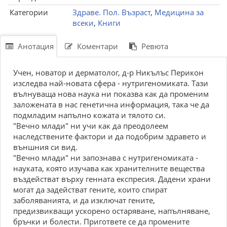
Категории
Здраве. Пол. Възраст
,
Медицина за
всеки
,
Книги
Анотация
Коментари
Ревюта
Учен, новатор и дерматолог, д-р Никълъс Перикон
изследва най-новата сфера - нутригеномиката. Тази
вълнуваща нова наука ни показва как да променим
заложената в нас генетична информация, така че да
подмладим напълно кожата и тялото си.
"Вечно млади" ни учи как да преодолеем
наследствените фактори и да подобрим здравето и
външния си вид.
"Вечно млади" ни запознава с нутригеномиката -
науката, която изучава как хранителните вещества
въздействат върху генната експресия. Дадени храни
могат да задействат гените, които спират
заболяванията, и да изключат гените,
предизвикващи ускорено остаряване, напълняване,
бръчки и болести. Пригответе се да промените