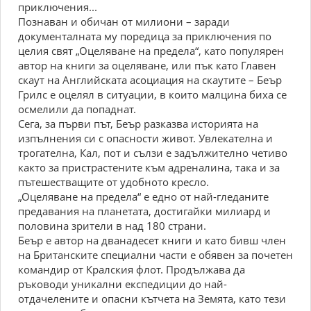
приключения...
Познаван и обичан от милиони – заради
документалната му поредица за приключения по
целия свят „Оцеляване на предела“, като популярен
автор на книги за оцеляване, или пък като Главен
скаут на Английската асоциация на скаутите – Беър
Грилс е оцелял в ситуации, в които малцина биха се
осмелили да попаднат.
Сега, за първи път, Беър разказва историята на
изпълнения си с опасности живот. Увлекателна и
трогателна, Кал, пот и сълзи е задължително четиво
както за пристрастените към адреналина, така и за
пътешестващите от удобното кресло.
„Оцеляване на предела“ е едно от най-гледаните
предавания на планетата, достигайки милиард и
половина зрители в над 180 страни.
Беър е автор на дванадесет книги и като бивш член
на Британските специални части е обявен за почетен
командир от Кралския флот. Продължава да
ръководи уникални експедиции до най-
отдачелените и опасни кътчета на Земята, като тези