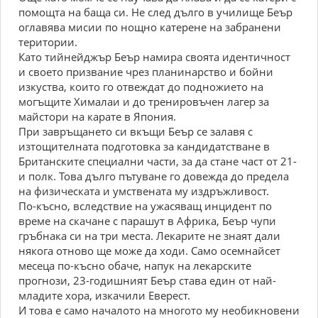
помощта на баща си. Не след дълго в училище Беър
оглавява мисии по нощно катерене на забранени
територии.
Като тийнейджър Беър намира своята идентичност
и своето призвание чрез планинарство и бойни
изкуства, които го отвеждат до подножието на
могъщите Хималаи и до тренировъчен лагер за
майстори на карате в Япония.
При завръщането си вкъщи Беър се залавя с
изтощителната подготовка за кандидатстване в
Британските специални части, за да стане част от 21-
и полк. Това дълго пътуване го довежда до предела
на физическата и умствената му издръжливост.
По-късно, вследствие на ужасяващ инцидент по
време на скачане с парашут в Африка, Беър чупи
гръбнака си на три места. Лекарите не знаят дали
някога отново ще може да ходи. Само осемнайсет
месеца по-късно обаче, напук на лекарските
прогнози, 23-годишният Беър става един от най-
младите хора, изкачили Еверест.
И това е само началото на многото му необикновени