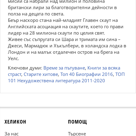
мисии са набрали над милион и половина
британски лири за благотворителни дейности в
полза на децата по света.
Беър наскоро стана най-младият Главен скаут на
Английската асоциация на скаутите, което го прави
лидер на 28 милиона скаути по целия свят.
Живее със съпругата си Шара и тримата им сина –
Джеси, Мармадюк и Хъкълбери, в холандска лодка в
Лондон и на малък отдалечен остров на брега на
Уелс.
Ключови думи:
Време за пътуване
,
Книги за всяка
страст
,
Старите хитове
,
Топ 40 Биографии 2016
,
ТОП
101 Нехудожествена литература 2011-2020
ХЕЛИКОН
ПОМОЩ
За нас
Търсене