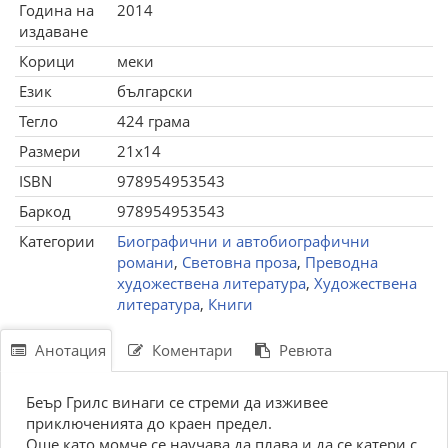
Година на
2014
издаване
Корици
меки
Език
български
Тегло
424 грама
Размери
21x14
ISBN
978954953543
Баркод
978954953543
Категории
Биографични и автобиографични
романи
,
Световна проза
,
Преводна
художествена литература
,
Художествена
литература
,
Книги
Анотация
Коментари
Ревюта
Беър Грилс винаги се стреми да изживее
приключенията до краен предел.
Още като момче се научава да плава и да се катери с