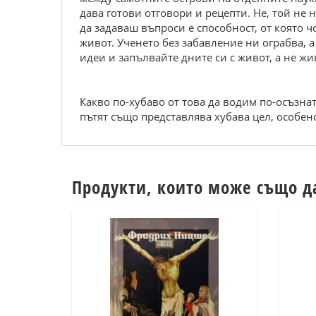
дава готови отговори и рецепти. Не, той не
да задаваш въпроси е способност, от която ч
живот. Ученето без забавление ни ограбва, 
идеи и запълвайте дните си с живот, а не жи
Какво по-хубаво от това да водим по-осъзна
пътят също представлява хубава цел, особен
Продукти, които може също д