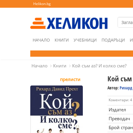
Helikon.bg
НАЧАЛО
КНИГИ
УЧЕБНИЦИ
ПОДАРЪЦИ
И
Начало
Книги
Кой съм аз? И колко сме?
Кой съм 
прелисти
Автор:
Рихард
Коментари: 4
Издател
Преводач
Брой стра