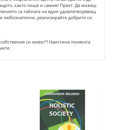
ащото, както пише и самият Прехт: Да можеш
авлението са тайната на един удовлетворяващ
ете любознателни, реализирайте добрите си
 собствения си живот“! Наистина понякога
мите.