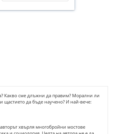
та? Какво сме длъжни да правим? Морални ли
и щастието да бъде научено? И най-вече:
ла авторът хвърля многобройни мостове
ка и социология. Целта на автора не е да