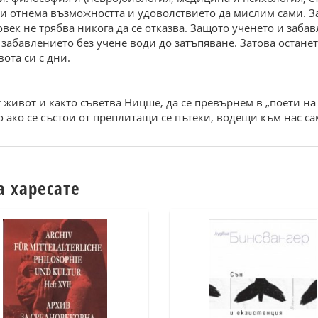
 ни отнема възможността и удоволствието да мислим сами. З
овек не трябва никога да се отказва. Защото ученето и заб
а забавлението без учене води до затъпяване. Затова остан
вота си с дни.
т живот и както съветва Ницше, да се превърнем в „поети на
о ако се състои от преплитащи се пътеки, водещи към нас са
а харесате