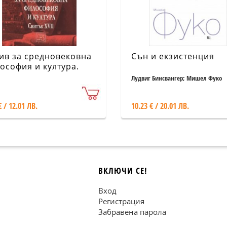
ив за средновековна
Сън и екзистенция
ософия и култура.
тък XVII
Лудвиг Бинсвангер; Мишел Фуко
€ / 12.01 ЛВ.
10.23 € / 20.01 ЛВ.
ВКЛЮЧИ СЕ!
Вход
Регистрация
Забравена парола