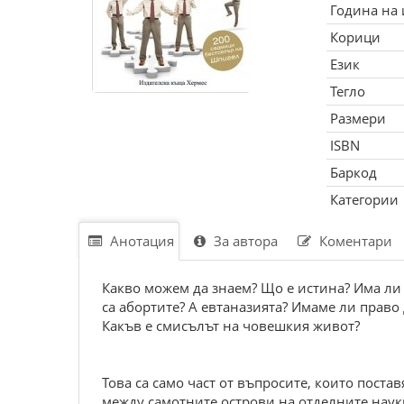
Година на
Корици
Език
Тегло
Размери
ISBN
Баркод
Категории
Анотация
За автора
Коментари
Какво можем да знаем? Що е истина? Има ли 
са абортите? А евтаназията? Имаме ли право
Какъв е смисълът на човешкия живот?
Това са само част от въпросите, които пост
между самотните острови на отделните науки