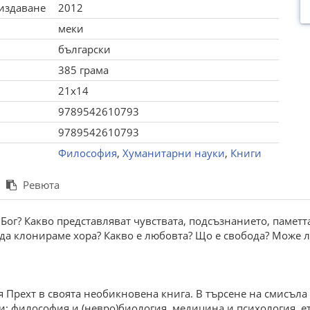
 издаване
2012
меки
български
385 грама
21x14
9789542610793
9789542610793
Философия
,
Хуманитарни науки
,
Книги
Ревюта
Бог? Какво представляват чувствата, подсъзнанието, памет
 да клонираме хора? Какво е любовта? Що е свобода? Може л
авя Прехт в своята необикновена книга. В търсене на смисъ
: философия и (невро)биология, медицина и психология, ети