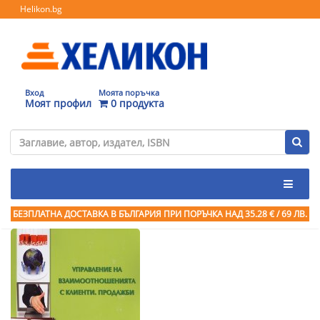
Helikon.bg
Вход
Моята поръчка
Моят профил
0 продукта
БЕЗПЛАТНА ДОСТАВКА В БЪЛГАРИЯ ПРИ ПОРЪЧКА
НАД 35.28 € / 69 ЛВ.