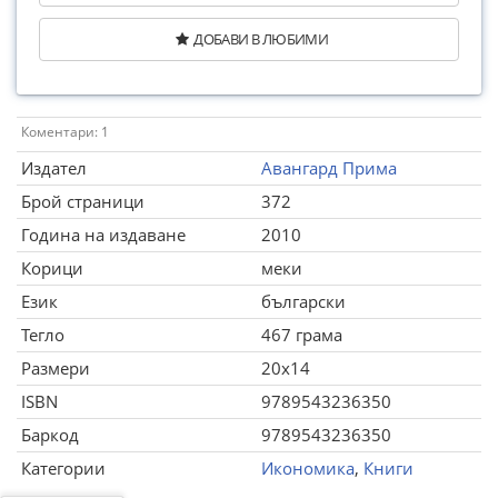
ДОБАВИ В ЛЮБИМИ
Коментари: 1
Издател
Авангард Прима
Брой страници
372
Година на издаване
2010
Корици
меки
Език
български
Тегло
467 грама
Размери
20x14
ISBN
9789543236350
Баркод
9789543236350
Категории
Икономика
,
Книги