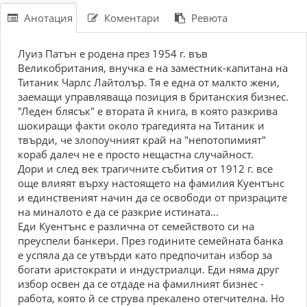
Анотация
Коментари
Ревюта
Луиз Патън е родена през 1954 г. във
Великобритания, внучка е на заместник-капитана на
Титаник Чарлс Лайтолър. Тя е една от малкто жени,
заемащи управляваща позиция в британския бизнес.
"Леден блясък" е втората й книга, в която разкрива
шокиращи факти около трагедията на Титаник и
твърди, че злопоучният край на "непотопимият"
кораб далеч не е просто нещастна случайност.
Дори и след век трагичните събития от 1912 г. все
още влияят върху настоящето на фамилия Куентънс
и единственият начин да се освободи от призраците
на миналото е да се разкрие истината...
Еди Куентънс е различна от семейството си на
преуспели банкери. През годините семейната банка
е успяла да се утвърди като предпочитан избор за
богати аристократи и индустриалци. Еди няма друг
избор освен да се отдаде на фамилният бизнес -
работа, която й се струва прекалено отегчителна. Но