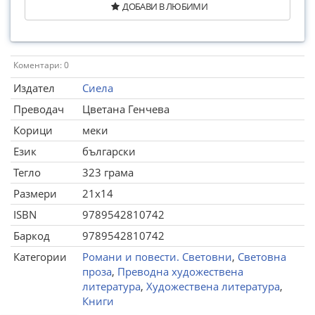
ДОБАВИ В ЛЮБИМИ
Коментари: 0
Издател
Сиела
Преводач
Цветана Генчева
Корици
меки
Език
български
Тегло
323 грама
Размери
21x14
ISBN
9789542810742
Баркод
9789542810742
Категории
Романи и повести. Световни
,
Световна
проза
,
Преводна художествена
литература
,
Художествена литература
,
Книги