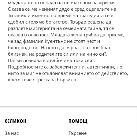
младата жена попада на неочаквани разкрития.
Оказва се, че нейният дядо е сред оцелелите на
Титаник и именно по време на трагедията се е
сдобил с голямо богатство. Твърдо решена да
разплете мистерията на семейната тайна, тя се
оказва в опасност. Младата жена трябва да приеме,
че зад фамилия Куентънс не стоят чест и
благородство. На кого да вярва - на своя брат
близнак, на родителите си или на чичо си?.
Патън познава в дълбочина този свят.
Подробностите са забележителни, автентични, но
нито за миг не отклоняват внианието от действието,
което тече с трескава бързина.
ХЕЛИКОН
ПОМОЩ
За нас
Търсене