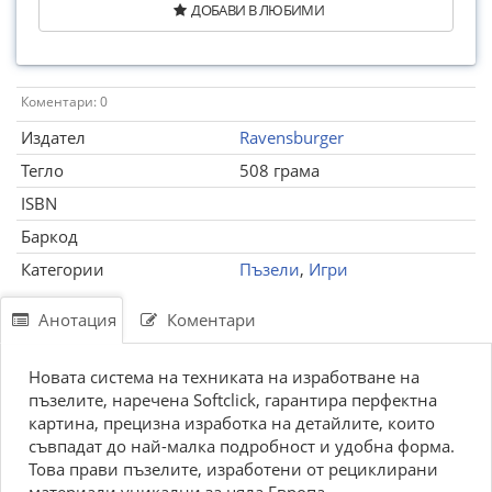
ДОБАВИ В ЛЮБИМИ
Коментари: 0
Издател
Ravensburger
Тегло
508 грама
ISBN
Баркод
Категории
Пъзели
,
Игри
Анотация
Коментари
Новата система на техниката на изработване на
пъзелите, наречена Softclick, гарантира перфектна
картина, прецизна изработка на детайлите, които
съвпадат до най-малка подробност и удобна форма.
Това прави пъзелите, изработени от рециклирани