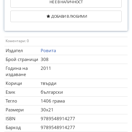
НЕ Е В НАЛИЧНОСТ
ДОБАВИ В ЛЮБИМИ
Коментари: 0
Издател
Ровита
Брой страници
308
Година на
2011
издаване
Корици
твърди
Език
български
Тегло
1406 грама
Размери
30x21
ISBN
9789548914277
Баркод
9789548914277