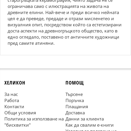
старогръцката керамография, чиято задача не се
ограничава само с илюстрацията на живота на
древните елини. Най-вече и преди всичко нейната
цел е да преведе, предаде и отрази мисленетео и
визуалния опит, посредством който са естетизирани
доста аспекти на древногръцкото общество, като в
едно огледало, поставено от античните художници
пред самите атиняни.
ХЕЛИКОН
ПОМОЩ
За нас
Търсене
Работа
Поръчка
Контакти
Плащания
Общи условия
Доставка
Политика за използване на
Данни за клиента
"бисквитки"
Как да свалим е-книги