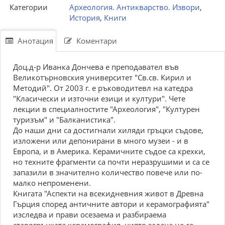
Категории
Археология. Антикварство. Извори
,
История
,
Книги
Анотация
Коментари
Доц.д-р Иванка Дончева е преподавател във
Великотърновския университет "Св.св. Кирил и
Методий". От 2003 г. е ръководитевл на катедра
"Класически и източни езици и култури". Чете
лекции в специалностите "Археология", "Културен
туризъм" и "Балканистика".
До наши дни са достигнали хиляди гръцки съдове,
изложени или депонирани в много музеи - и в
Европа, и в Америка. Керамичните съдое са крехки,
но техните фрагменти са почти неразрушими и са се
запазили в значително количество повече или по-
малко непроменени.
Книгата "Аспекти на всекидневния живот в Древна
Гърция според античните автори и керамографията"
изследва и прави осезаема и разбираема