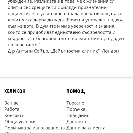
убеждение. Разликата е в това, че с жизнения си
опит и със срещите си с хиляди признателни
пациенти, тя е усъвършенствала впечатляващата си
лечителска дарба до задълбочен и уникален подход
към живота. В думите й има увереност и знания,
които се придобиват единствено със зрелостта и
мъдростта, с благородството на един живот, отдаден
на лечението.”
Д-р Антъни Сойър, „Дайъгностик клиник”, Лондон
ХЕЛИКОН
ПОМОЩ
За нас
Търсене
Работа
Поръчка
Контакти
Плащания
Общи условия
Доставка
Политика за използване на
Данни за клиента