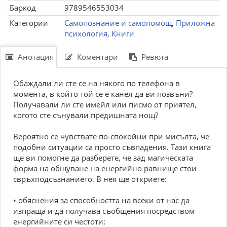
Баркод
9789546553034
Категории
Самопознание и самопомощ
,
Приложна
психология
,
Книги
Анотация
Коментари
Ревюта
Обаждали ли сте се на някого по телефона в
момента, в който той се е канел да ви позвъни?
Получавали ли сте имейл или писмо от приятел,
когото сте сънували предишната нощ?
Вероятно се чувствате по-спокойни при мисълта, че
подобни ситуации са просто съвпадения. Тази книга
ще ви помогне да разберете, че зад магическата
форма на общуване на енергийно равнище стои
свръхподсъзнанието. В нея ще откриете:
• обяснения за способността на всеки от нас да
изпраща и да получава съобщения посредством
енергийните си честоти;