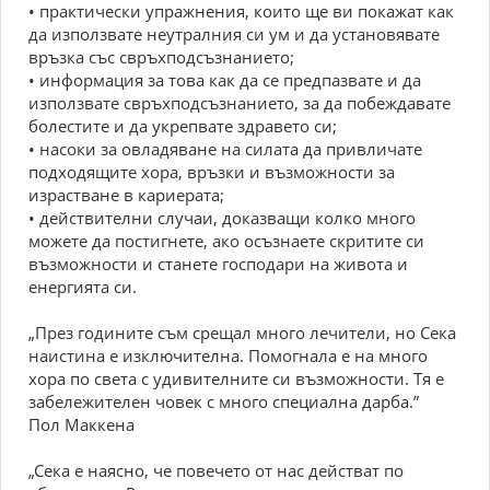
• практически упражнения, които ще ви покажат как
да използвате неутралния си ум и да установявате
връзка със свръхподсъзнанието;
• информация за това как да се предпазвате и да
използвате свръхподсъзнанието, за да побеждавате
болестите и да укрепвате здравето си;
• насоки за овладяване на силата да привличате
подходящите хора, връзки и възможности за
израстване в кариерата;
• действителни случаи, доказващи колко много
можете да постигнете, ако осъзнаете скритите си
възможности и станете господари на живота и
енергията си.
„През годините съм срещал много лечители, но Сека
наистина е изключителна. Помогнала е на много
хора по света с удивителните си възможности. Тя е
забележителен човек с много специална дарба.”
Пол Маккена
„Сека е наясно, че повечето от нас действат по