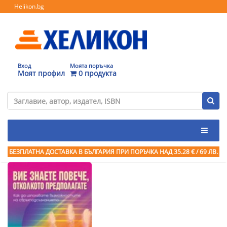
Helikon.bg
Вход
Моята поръчка
Моят профил
0 продукта
БЕЗПЛАТНА ДОСТАВКА В БЪЛГАРИЯ ПРИ ПОРЪЧКА
НАД 35.28 € / 69 ЛВ.