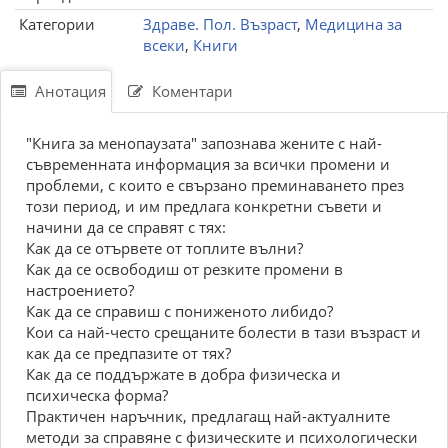
Категории
Здраве. Пол. Възраст
,
Медицина за
всеки
,
Книги
Анотация
Коментари
"Книга за менопаузата" запознава жените с най-
съвременната информация за всички промени и
проблеми, с които е свързано преминаването през
този период, и им предлага конкретни съвети и
начини да се справят с тях:
Как да се отървете от топлите вълни?
Как да се освободиш от резките промени в
настроението?
Как да се справиш с пониженото либидо?
Кои са най-често срещаните болести в тази възраст и
как да се предпазите от тях?
Как да се поддържате в добра физическа и
психическа форма?
Практичен наръчник, предлагащ най-актуалните
методи за справяне с физическите и психологически