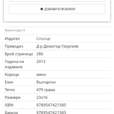
ДОБАВИ В ЛЮБИМИ
Коментари: 0
Издател
Слънце
Преводач
Д-р Димитър Георгиев
Брой страници
286
Година на
2012
издаване
Корици
меки
Език
български
Тегло
470 грама
Размери
23x16
ISBN
9789547421585
Баркод
9789547421585