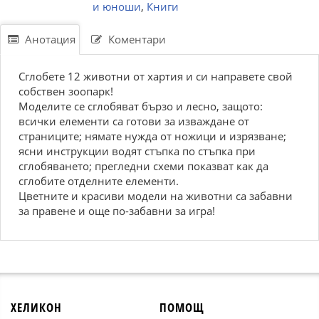
и юноши
,
Книги
Анотация
Коментари
Сглобете 12 животни от хартия и си направете свой
собствен зоопарк!
Моделите се сглобяват бързо и лесно, защото:
всички елементи са готови за изваждане от
страниците; нямате нужда от ножици и изрязване;
ясни инструкции водят стъпка по стъпка при
сглобяването; прегледни схеми показват как да
сглобите отделните елементи.
Цветните и красиви модели на животни са забавни
за правене и още по-забавни за игра!
ХЕЛИКОН
ПОМОЩ