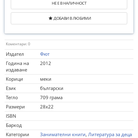
НЕ Е В НАЛИЧНОСТ
ДОБАВИ В ЛЮБИМИ
Коментари: 0
Издател
Фют
Година на
2012
издаване
Корици
меки
Език
български
Тегло
709 грама
Размери
28x22
ISBN
Баркод
Категории
Занимателни книги
,
Литература за деца