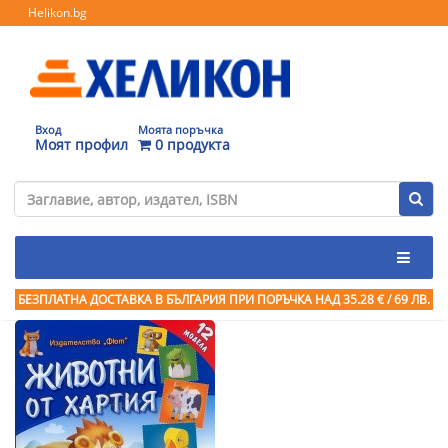
Helikon.bg
Вход
Моята поръчка
Моят профил
0 продукта
БЕЗПЛАТНА ДОСТАВКА В БЪЛГАРИЯ ПРИ ПОРЪЧКА
НАД 35.28 € / 69 ЛВ.