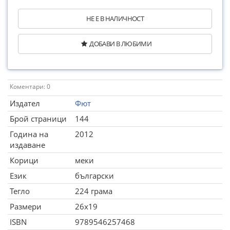
НЕ Е В НАЛИЧНОСТ
ДОБАВИ В ЛЮБИМИ
Коментари: 0
Издател
Фют
Брой страници
144
Година на
2012
издаване
Корици
меки
Език
български
Тегло
224 грама
Размери
26x19
ISBN
9789546257468