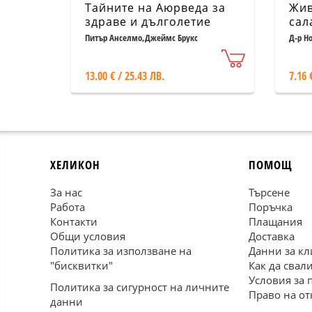
Тайните на Аюрведа за
Жив
здраве и дълголетие
сал
Питър Анселмо,Джеймс Брукс
Д-р Н
13.00 € / 25.43 ЛВ.
7.16 
ХЕЛИКОН
ПОМОЩ
За нас
Търсене
Работа
Поръчка
Контакти
Плащания
Общи условия
Доставка
Политика за използване на
Данни за кл
"бисквитки"
Как да свал
Условия за 
Политика за сигурност на личните
Право на от
данни