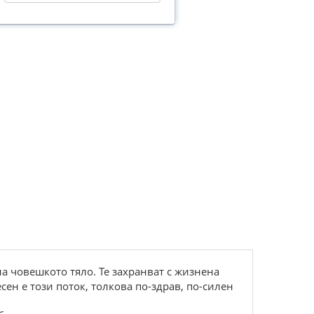
на човешкото тяло. Те захранват с жизнена
ен е този поток, толкова по-здрав, по-силен