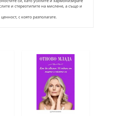
обностите си, като усилите и хармонизирате
слите и стереотипите на мислене, а също и
ценност, с която разполагате.