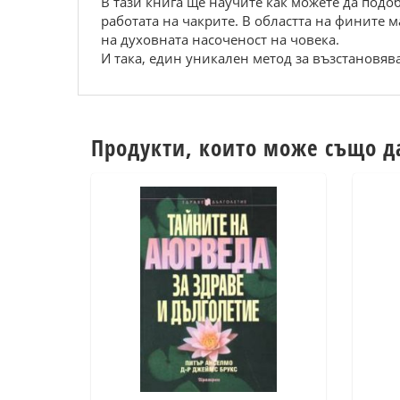
В тази книга ще научите как можете да подоб
работата на чакрите. В областта на фините 
на духовната насоченост на човека.
И така, един уникален метод за възстановява
Продукти, които може също д