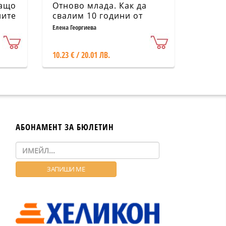
защо
Отново млада. Как да
лите
свалим 10 години от
лицето и тялото си
Елена Георгиева
10.23 € / 20.01 ЛВ.
АБОНАМЕНТ ЗА БЮЛЕТИН