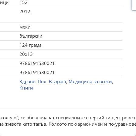
ници
152
2012
меки
български
124 грама
20x13
9786191530021
9786191530021
Здраве. Пол. Възраст
,
Медицина за всеки
,
Книги
ск, колело", се обозначават специалните енергийни центрове 
а живота като такъв. Колкото по-хармоничен и по-уравновес