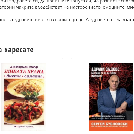
рите здравето си, да повишите тонуса си, да развиете спос
материи чакрите въздействат на настроението, емоциите, ми
не на здравето ви е във вашите ръце. А здравето е главната 
а харесате