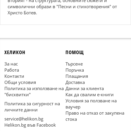
вторият - на структурата, основните сюжети и
символични образи в "Песни и стихотворения" от
Христо Ботев.
ХЕЛИКОН
ПОМОЩ
За нас
Търсене
Работа
Поръчка
Контакти
Плащания
Общи условия
Доставка
Политика за използване на
Данни за клиента
"бисквитки"
Как да свалим е-книги
Условия за ползване на
Политика за сигурност на
ваучер
личните данни
Право на отказ от закупена
service@helikon.bg
стока
Helikon.bg във Facebook