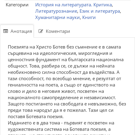
Категории
История на литературата. Критика
,
Литературознание
,
Език и литература
,
Хуманитарни науки
,
Книги
Анотация
Коментари
Поезията на Христо Ботев без съмнение е в самата
сърцевина на идеологическия, мирогледния и
ценностния фундамент на българската национална
общност. Това, разбира се, се дължи на нейната
необикновено силна способност да въздейства. А
тази способност, по всеобщо мнение, е резултат от
гениалността на поета, а също от единството на
слово и дело в неговия живот, посветен на
националното самопределение и независимост.
Защото постигането на свободата е невъзможно, без
преди това народът да я е пожелал. Тази цел си
поставя Ботевата поезия.
Изданието е в два тома - първият е посветен на
художествената система на Ботевата поезия, а