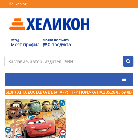
Helikon.bg
Вход
Моята поръчка
Моят профил
0 продукта
БЕЗПЛАТНА ДОСТАВКА В БЪЛГАРИЯ ПРИ ПОРЪЧКА
НАД 35.28 € / 69 ЛВ.