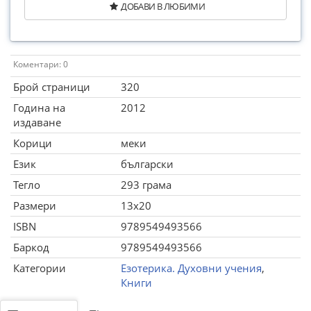
ДОБАВИ В ЛЮБИМИ
Коментари: 0
Брой страници
320
Година на
2012
издаване
Корици
меки
Език
български
Тегло
293 грама
Размери
13x20
ISBN
9789549493566
Баркод
9789549493566
Категории
Езотерика. Духовни учения
,
Книги