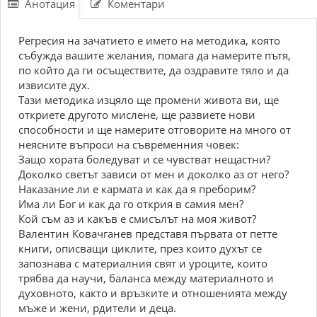
Анотация
Коментари
Регресия на зачатието е името на методика, която
събужда вашите желания, помага да намерите пътя,
по който да ги осъществите, да оздравите тяло и да
извисите дух.
Тази методика изцяло ще промени живота ви, ще
откриете другото мислене, ще развиете нови
способности и ще намерите отговорите на много от
неясните въпроси на съвременния човек:
Защо хората боледуват и се чувстват нещастни?
Доколко светът зависи от мен и доколко аз от него?
Наказание ли е кармата и как да я преборим?
Има ли Бог и как да го открия в самия мен?
Кой съм аз и какъв е смисълът на моя живот?
Валентин Ковачганев представя първата от петте
книги, описващи циклите, през които духът се
запознава с материалния свят и уроците, които
трябва да научи, баланса между материалното и
духовното, както и връзките и отношенията между
мъже и жени, рдители и деца.