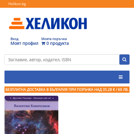
Helikon.bg
Вход
Моята поръчка
Моят профил
0 продукта
БЕЗПЛАТНА ДОСТАВКА В БЪЛГАРИЯ ПРИ ПОРЪЧКА
НАД 35.28 € / 69 ЛВ.