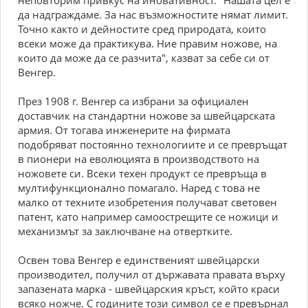
неповторим привкус на иновативност. "Нашата цел е
да надграждаме. За нас възможностите нямат лимит.
Точно както и дейностите сред природата, които
всеки може да практикува. Ние правим ножове, на
които да може да се разчита", казват за себе си от
Венгер.
През 1908 г. Венгер са избрани за официален
доставчик на стандартни ножове за швейцарската
армия. От тогава инженерите на фирмата
подобряват постоянно технологиите и се превръщат
в пионери на еволюцията в производството на
ножовете си. Всеки техен продукт се превръща в
мултифункционално помагало. Наред с това не
малко от техните изобретения получават световен
патент, като например самоострещите се ножици и
механизмът за заключване на отвертките.
Освен това Венгер е единственият швейцарски
производител, получил от държавата правата върху
запазената марка - швейцарския кръст, който краси
всяко ножче. С годините този символ се е превърнал