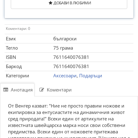
ДОБАВИ В ЛЮБИМИ
Коментари: 0
Език
български
Тегло
75 грама
ISBN
7611640076381
Баркод
7611640076381
Категории
Аксесоари
,
Подаръци
Анотация
Коментари
От Вeнгер казват: "Ние не просто правим ножове и
екипировка за ентусиастите на динамичния живот
сред природата!" Всеки един от артикулите на
известната швейцарска марка носи свои собствени
предимства. Всеки един от ножовете притежава