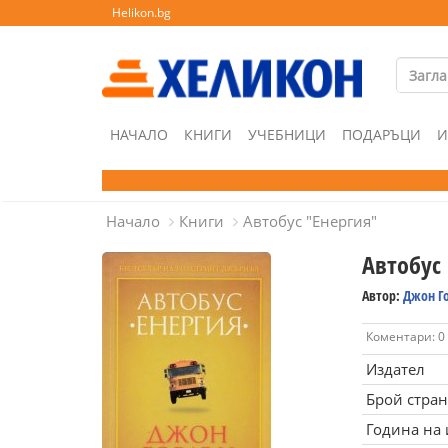
Helikon.bg
НАЧАЛО
КНИГИ
УЧЕБНИЦИ
ПОДАРЪЦИ
И
Начало
Книги
Автобус "Енергия"
Автобус
Автор:
Джон Г
Коментари: 0
Издател
Брой стра
Година на