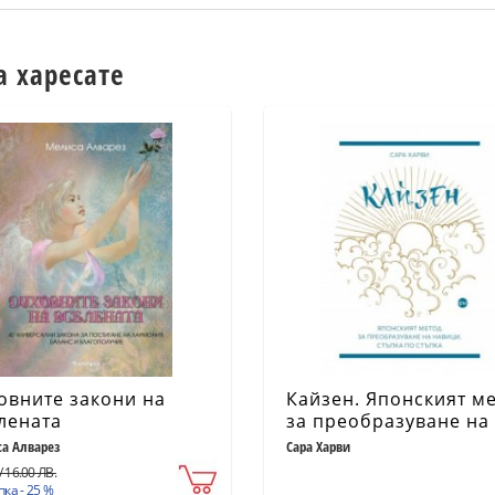
а харесате
овните закони на
Кайзен. Японският м
лената
за преобразуване на
навици, стъпка по
а Алварез
Сара Харви
стъпка
/ 16.00 ЛВ.
ка - 25 %