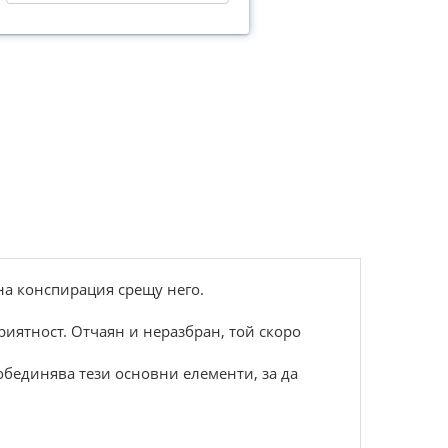
дна конспирация срещу него.
риятност. Отчаян и неразбран, той скоро
 обединява тези основни елементи, за да