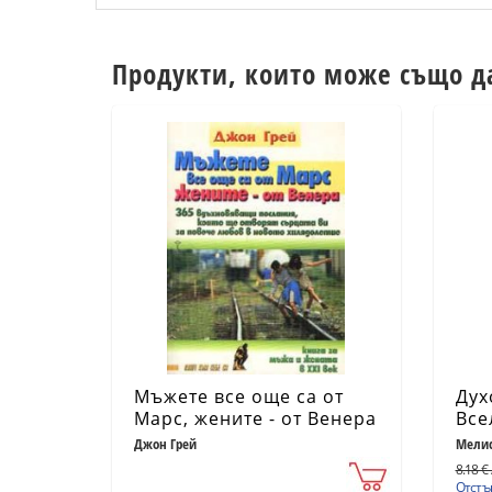
Продукти, които може също д
Мъжете все още са от
Дух
Марс, жените - от Венера
Все
Джон Грей
Мелис
8.18 € 
Отстъп