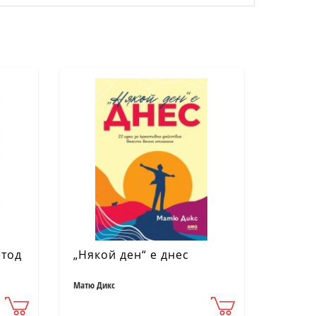
етод
„Някой ден“ е днес
Матю Дикс