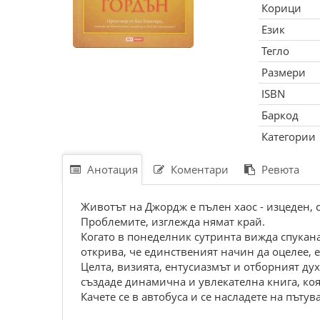
Корици
Език
Тегло
Размери
ISBN
Баркод
Категории
Анотация
Коментари
Ревюта
Животът на Джордж е пълен хаос - изцеден, с
Проблемите, изглежда нямат край.
Когато в понеделник сутринта вижда спукана
открива, че единственият начин да оцелее, 
Целта, визията, ентусиазмът и отборният ду
създаде динамична и увлекателна книга, коя
Качете се в автобуса и се насладете на пътув