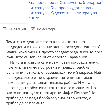
Българска проза
,
Съвременна българска
литература
,
Българска художествена
литература
,
Художествена литература
,
Книги
Анотация
Коментари
Темите в отделните есета в тази книга не са
подредени в някаква смислена последователност. С
малки изключения просто следват реда, в който през
годините са написани от Апостол Караманов.
... Никога в живота си не съм чувал по-убедителни,
по-интелигентно построени и правдоподобни
обяснения от тези, оправдаващи нечий мързел. Най-
парадоксалото е, че мързеливците винаги имат
намерения да свършат някаква работа. И могат с
часове да ти обясняват как точно се върши тя. Но
както пишат руските сатирици Илф и Петров: "Не
трябва да се води борба за уличната чистота, а
трябва да се премита".