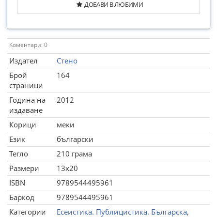
ДОБАВИ В ЛЮБИМИ
Коментари: 0
Издател
Стено
Брой
164
страници
Година на
2012
издаване
Корици
меки
Език
български
Тегло
210 грама
Размери
13x20
ISBN
9789544495961
Баркод
9789544495961
Категории
Есеистика. Публицистика. Българска
,