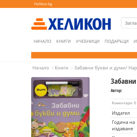
Helikon.bg
НАЧАЛО
КНИГИ
УЧЕБНИЦИ
ПОДАРЪЦИ
И
Начало
Книги
Забавни букви и думи/ На
Забавни
Автор:
Коментари: 0
Издател
Година на
издаване