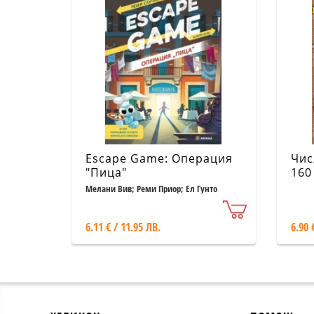
Escape Game: Операция
Чис
"Пица"
160
на 
Мелани Вив; Реми Приор; Ел Гунто
6.11 € / 11.95 ЛВ.
6.90 