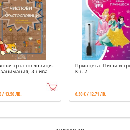
лови кръстословици-
Принцеса: Пиши и тр
 занимания, 3 нива
Кн. 2
трудност
€ / 13.50 ЛВ.
6.50 € / 12.71 ЛВ.