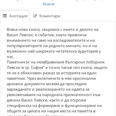
Книги
Анотация
Коментари
Всяка нова книга, свързана с името и делото на
Васил Левски, е събитие, което привлича
вниманието не само на изследователите и на
популяризаторите на родното минало, но и на
възможно най-широката читателска аудитория у
нас.
Паметникът на незабравимия български поборник
Левски в гр. София" е точно такъв тип книга, защото
тя не е обикновен разказ за историята на един
паметник. Чрез включените в нея оригинални
архивни документи можем да проследим
зараждането и реализирането на идеята за
увековечаване на народната признателност към
дякона Васил Левски, както и да откроим
спецификата на формиране и функциониране на
общите за цялата ни нация места на паметта в