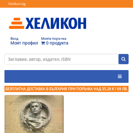
Helikon.bg
Вход
Моята поръчка
Моят профил
0 продукта
БЕЗПЛАТНА ДОСТАВКА В БЪЛГАРИЯ ПРИ ПОРЪЧКА
НАД 35.28 € / 69 ЛВ.