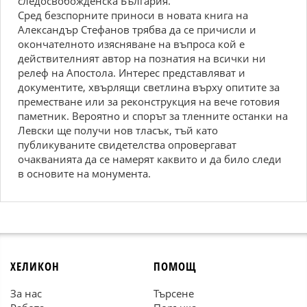
следосвобожденска България.
Сред безспорните приноси в новата книга на
Александър Стефанов трябва да се причисли и
окончателното изясняване на въпроса кой е
действителният автор на познатия на всички ни
релеф на Апостола. Интерес представляват и
документите, хвърлящи светлина върху опитите за
преместване или за реконструкция на вече готовия
паметник. Вероятно и спорът за тленните останки на
Левски ще получи нов тласък, тъй като
публикуваните свидетелства опровергават
очакванията да се намерят каквито и да било следи
в основите на монумента.
ХЕЛИКОН
ПОМОЩ
За нас
Търсене