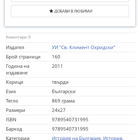
ДОБАВИ В ЛЮБИМИ
Коментари: 0
Издател
УИ "Св. Климент Охридски"
Брой страници
160
Година на
2011
издаване
Корици
твърди
Език
български
Тегло
869 грама
Размери
24x27
ISBN
9789540731995
Баркод
9789540731995
Категории
История на България
,
История
,