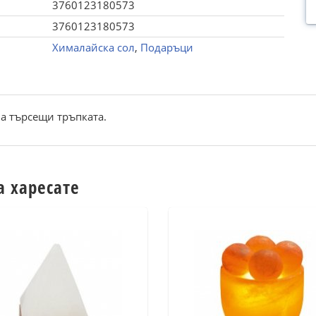
3760123180573
3760123180573
Хималайска сол
,
Подаръци
а търсещи тръпката.
а харесате