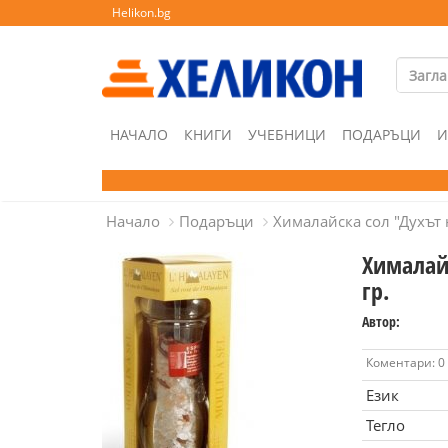
Helikon.bg
НАЧАЛО
КНИГИ
УЧЕБНИЦИ
ПОДАРЪЦИ
И
Начало
Подаръци
Хималайска сол "Духът 
Хималай
гр.
Автор:
Коментари: 0
Език
Тегло