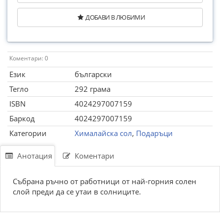
ДОБАВИ В ЛЮБИМИ
Коментари: 0
Език
български
Тегло
292 грама
ISBN
4024297007159
Баркод
4024297007159
Категории
Хималайска сол
,
Подаръци
Анотация
Коментари
Събрана ръчно от работници от най-горния солен
слой преди да се утаи в солниците.