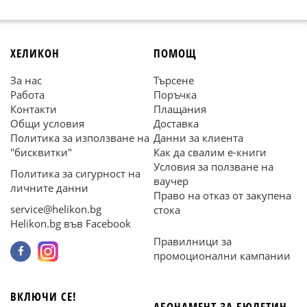
ХЕЛИКОН
ПОМОЩ
За нас
Търсене
Работа
Поръчка
Контакти
Плащания
Общи условия
Доставка
Политика за използване на
Данни за клиента
"бисквитки"
Как да свалим е-книги
Условия за ползване на
Политика за сигурност на
ваучер
личните данни
Право на отказ от закупена
service@helikon.bg
стока
Helikon.bg във Facebook
Правилници за
промоционални кампании
ВКЛЮЧИ СЕ!
АБОНАМЕНТ ЗА БЮЛЕТИН