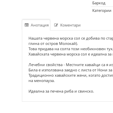
Баркод
Категории
Анотация
Коментари
Нашата червена морска сол се добива по ста
глина от остров Молокай).
Това придава на солта този необикновен тух
Хавайската червена морска сол е идеална за
Лечебни свойства - Местните хавайци са я 
Била е използвана заедно с листа от Нони з
Традиционно хавайските жени, когато достигн
на менопауза.
Идеална за печена риба и свинско.