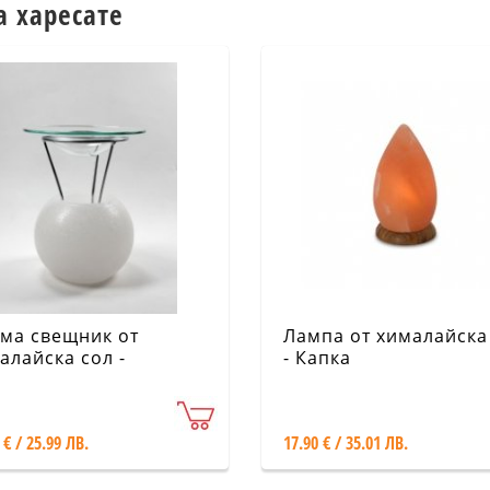
а харесате
ма свещник от
Лампа от хималайска
алайска сол -
- Капка
урален, бял
 € / 25.99 ЛВ.
17.90 € / 35.01 ЛВ.