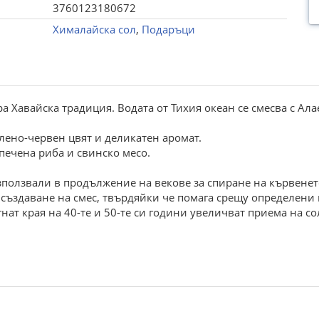
3760123180672
Хималайска сол
,
Подаръци
ра Хавайска традиция. Водата от Тихия океан се смесва с А
лено-червен цвят и деликатен аромат.
 печена риба и свинско месо.
използвали в продължение на векове за спиране на кървенет
а създаване на смес, твърдяйки че помага срещу определени 
ат края на 40-те и 50-те си години увеличват приема на сол,