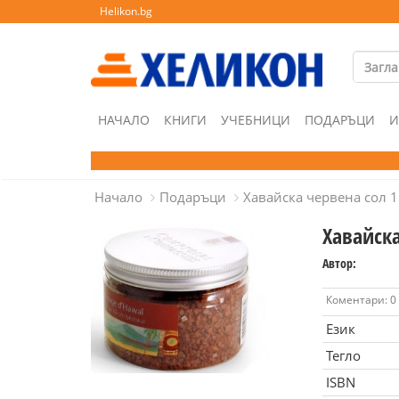
Helikon.bg
НАЧАЛО
КНИГИ
УЧЕБНИЦИ
ПОДАРЪЦИ
И
Начало
Подаръци
Хавайска червена сол 1
Хавайска
Автор:
Коментари: 0
Език
Тегло
ISBN