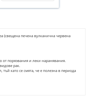
лаеа (свещена печена вулканична червена
о от порязвания и леки наранявания.
видове рак.
 тъй като се смята, че е полезна в периода