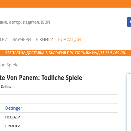
ГРИ
ВАУЧЕРИ
Е-КНИГИ
КЛАСАЦИИ
БЕЗПЛАТНА ДОСТАВКА В БЪЛГАРИЯ ПРИ ПОРЪЧКА
НАД 35.28 € / 69 ЛВ.
he Spiele
ute Von Panem: Todliche Spiele
Collins
Oetinger
твърди
немски