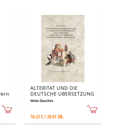
ALTERITAT UND DIE
lern
DEUTSCHE UBERSETZUNG
VON JORDAN JOWKOVS
Hristo Stanchev
„BALKANLEGENDEN“,
ANTON DONTSCHEWS
10.23 € / 20.01 ЛВ.
„SCHWUR UNTER DEM
HALBMOND“ UND
EMILIJAN STANEWS „DER