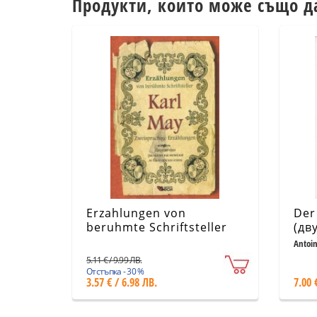
Продукти, които може също д
Erzahlungen von
Der
beruhmte Schriftsteller
(дв
Karl May. Двуезични
Antoin
разкази на немски и на
5.11 € / 9.99 ЛВ.
български
Отстъпка - 30 %
3.57 € / 6.98 ЛВ.
7.00 