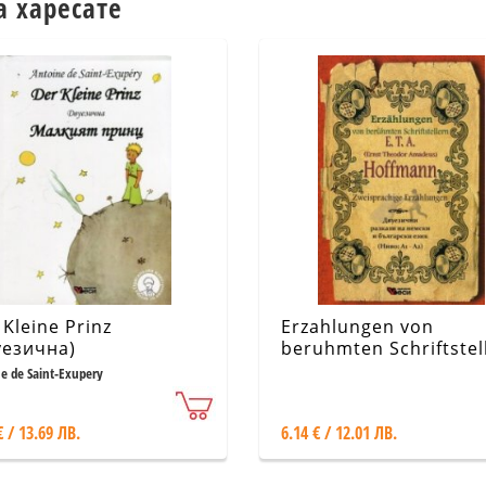
а харесате
 Kleine Prinz
Erzahlungen von
уезична)
beruhmten Schriftstel
E. T. A. Hoffmann
e de Saint-Exupery
€ / 13.69 ЛВ.
6.14 € / 12.01 ЛВ.