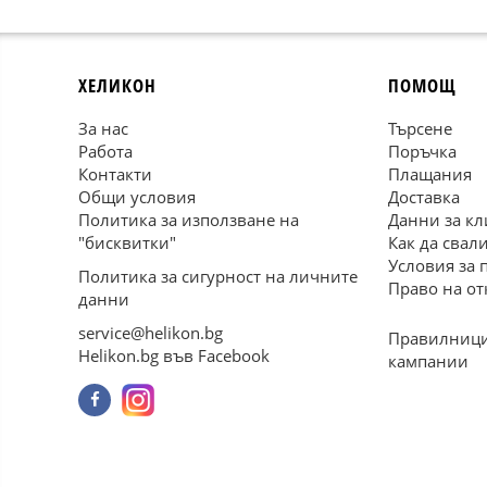
ХЕЛИКОН
ПОМОЩ
За нас
Търсене
Работа
Поръчка
Контакти
Плащания
Общи условия
Доставка
Политика за използване на
Данни за кл
"бисквитки"
Как да свал
Условия за 
Политика за сигурност на личните
Право на от
данни
service@helikon.bg
Правилници
Helikon.bg във Facebook
кампании