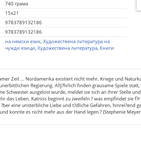
740 грама
15x21
9783789132186
9783789132186
на немски език
,
Художествена литература на
чужди езици
,
Художествена литература
,
Книги
mer Zeit ... Nordamerika existiert nicht mehr. Kriege und Naturk
erbittlichen Regierung. Allj?hrlich finden grausame Spiele statt, 
eine Schwester ausgelost wurde, meldet sie sich an ihrer Stelle un
ihr das Leben. Katniss beginnt zu zweifeln ? was empfindet sie f?
e ?ber eine unsterbliche Liebe und t?dliche Gefahren, hinrei?end
 und konnte es nicht mehr aus der Hand legen.? (Stephenie Meyer