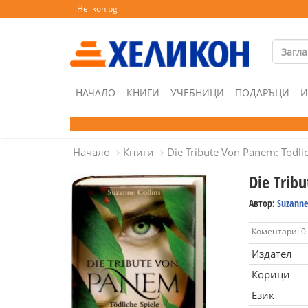
Helikon.bg
НАЧАЛО
КНИГИ
УЧЕБНИЦИ
ПОДАРЪЦИ
И
Начало
Книги
Die Tribute Von Panem: Todlic
Die Trib
Автор:
Suzanne 
Коментари: 0
Издател
Корици
Език