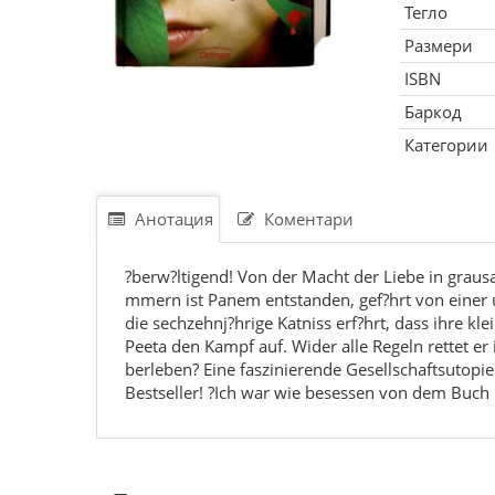
Тегло
Размери
ISBN
Баркод
Категории
Анотация
Коментари
?berw?ltigend! Von der Macht der Liebe in grausa
mmern ist Panem entstanden, gef?hrt von einer un
die sechzehnj?hrige Katniss erf?hrt, dass ihre kl
Peeta den Kampf auf. Wider alle Regeln rettet er 
berleben? Eine faszinierende Gesellschaftsutopi
Bestseller! ?Ich war wie besessen von dem Buch