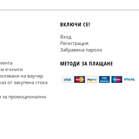
ВКЛЮЧИ СЕ!
Вход
Регистрация
Забравена парола
иента
МЕТОДИ ЗА ПЛАЩАНЕ
им е-книги
ползване на ваучер
каз от закупена стока
 за промоционални