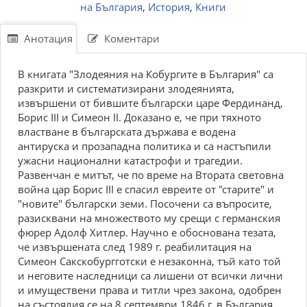
на България
,
История
,
Книги
Анотация
Коментари
В книгата "Злодеяния на Кобургите в България" са
разкрити и систематизирани злодеянията,
извършени от бившите български царе Фердинанд,
Борис III и Симеон II. Доказано е, че при тяхното
властване в българската държава е водена
антируска и прозападна политика и са настъпили
ужасни национални катастрофи и трагедии.
Развенчан е митът, че по време на Втората световна
война цар Борис III е спасил евреите от "старите" и
"новите" български земи. Посочени са въпросите,
разисквани на множеството му срещи с германския
фюрер Адолф Хитлер. Научно е обоснована тезата,
че извършената след 1989 г. реабилитация на
Симеон Сакскобургготски е незаконна, тъй като той
и неговите наследници са лишени от всички лични
и имуществени права и титли чрез закона, одобрен
на състоялия се на 8 септември 1846 г. в България