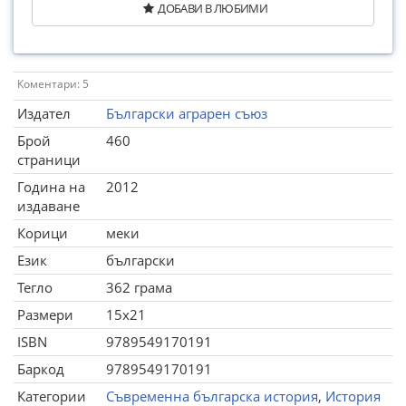
ДОБАВИ В ЛЮБИМИ
Коментари: 5
Издател
Български аграрен съюз
Брой
460
страници
Година на
2012
издаване
Корици
меки
Език
български
Тегло
362 грама
Размери
15x21
ISBN
9789549170191
Баркод
9789549170191
Категории
Съвременна българска история
,
История