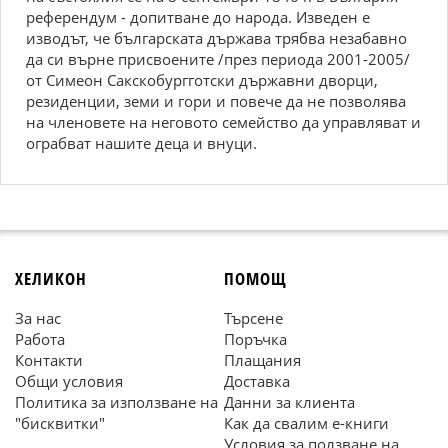
референдум - допитване до народа. Изведен е
изводът, че българската държава трябва незабавно
да си върне присвоените /през периода 2001-2005/
от Симеон Сакскобургготски държавни дворци,
резиденции, земи и гори и повече да не позволява
на членовете на неговото семейство да управляват и
ограбват нашите деца и внуци.
ХЕЛИКОН
ПОМОЩ
За нас
Търсене
Работа
Поръчка
Контакти
Плащания
Общи условия
Доставка
Политика за използване на
Данни за клиента
"бисквитки"
Как да свалим е-книги
Условия за ползване на