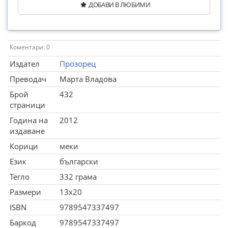
ДОБАВИ В ЛЮБИМИ
Коментари: 0
Издател
Прозорец
Преводач
Марта Владова
Брой
432
страници
Година на
2012
издаване
Корици
меки
Език
български
Тегло
332 грама
Размери
13x20
ISBN
9789547337497
Баркод
9789547337497