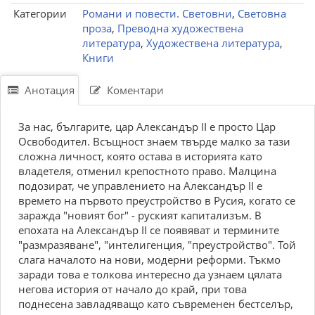
Категории
Романи и повести. Световни
,
Световна
проза
,
Преводна художествена
литература
,
Художествена литература
,
Книги
Анотация
Коментари
За нас, българите, цар Александър II е просто Цар
Освободител. Всъщност знаем твърде малко за тази
сложна личност, която остава в историята като
владетеля, отменил крепостното право. Малцина
подозират, че управлението на Александър II е
времето на първото преустройство в Русия, когато се
заражда "новият бог" - руският капитализъм. В
епохата на Александър II се появяват и термините
"размразяване", "интелигенция, "преустройство". Той
слага началото на нови, модерни реформи. Тъкмо
заради това е толкова интересно да узнаем цялата
негова история от начало до край, при това
поднесена завладяващо като съвременен бестселър,