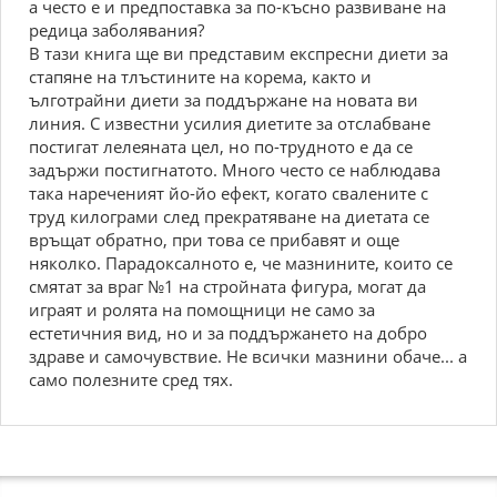
а често е и предпоставка за по-късно развиване на
редица заболявания?
В тази книга ще ви представим експресни диети за
стапяне на тлъстините на корема, както и
ълготрайни диети за поддържане на новата ви
линия. С известни усилия диетите за отслабване
постигат лелеяната цел, но по-трудното е да се
задържи постигнатото. Много често се наблюдава
така нареченият йо-йо ефект, когато свалените с
труд килограми след прекратяване на диетата се
връщат обратно, при това се прибавят и още
няколко. Парадоксалното е, че мазнините, които се
смятат за враг №1 на стройната фигура, могат да
играят и ролята на помощници не само за
естетичния вид, но и за поддържането на добро
здраве и самочувствие. Не всички мазнини обаче... а
само полезните сред тях.