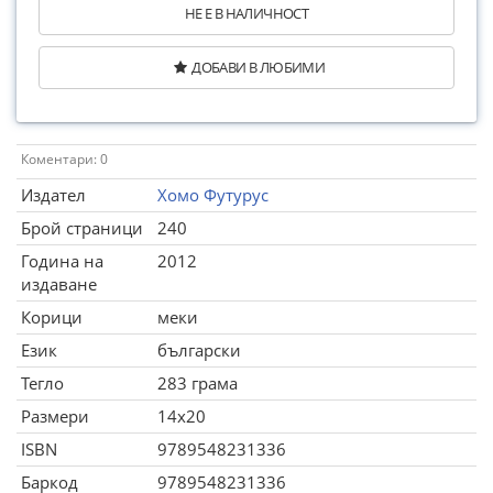
НЕ Е В НАЛИЧНОСТ
ДОБАВИ В ЛЮБИМИ
Коментари: 0
Издател
Хомо Футурус
Брой страници
240
Година на
2012
издаване
Корици
меки
Език
български
Тегло
283 грама
Размери
14x20
ISBN
9789548231336
Баркод
9789548231336