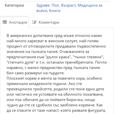
Категории
Здраве. Пол. Възраст
,
Медицина за
всеки
,
Книги
Анотация
Коментари
В амерканско допитване сред мъже относно какво
най-много харесват в женския силует, най-голям
процент от отговорилите придавали първостепенно
значение на тънката талия. Очакванията за
предпочитания към "дълги крака", "тънки глезени",
"стегнато дупе" и т.н. останали пренебрегнати. Почти
наравно, с малко предимство пред тънката талия
бил само размерът на гърдите.
Плоският корем е мечта за повечето хора, особено
преминали младежките години. Ако сте
прехвърлили трийсетте, родили сте поне едно дете
или честичко не устоявате на обилното похапване,
или пък обичате да си пийвате биричка, нищо
чудно да сте се сдобили със заоблено коремче. Как
да се спасите от тази напаст, която разваля фигурата,