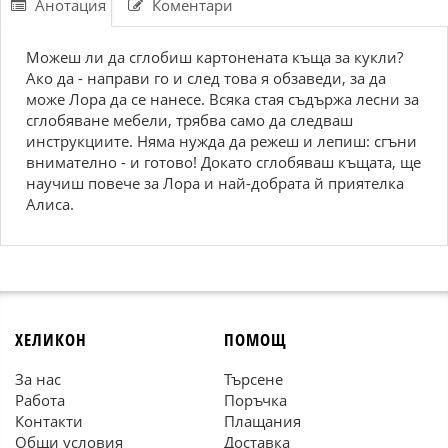
Анотация
Коментари
Можеш ли да сглобиш картонената къща за кукли?
Ако да - направи го и след това я обзаведи, за да
може Лора да се нанесе. Всяка стая съдържа лесни за
сглобяване мебели, трябва само да следваш
инструкциите. Няма нужда да режеш и лепиш: сгъни
внимателно - и готово! Докато сглобяваш къщата, ще
научиш повече за Лора и най-добрата й приятелка
Алиса.
ХЕЛИКОН
ПОМОЩ
За нас
Търсене
Работа
Поръчка
Контакти
Плащания
Общи условия
Доставка