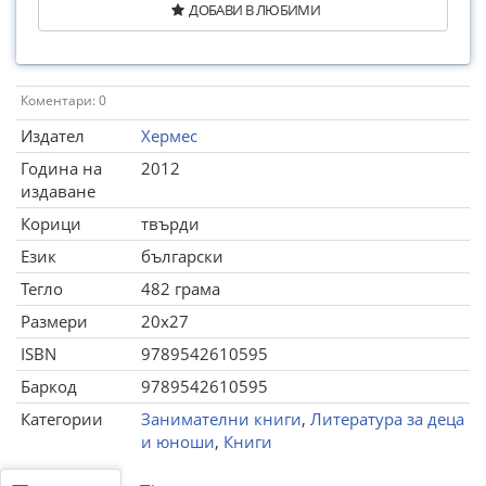
ДОБАВИ В ЛЮБИМИ
Коментари: 0
Издател
Хермес
Година на
2012
издаване
Корици
твърди
Език
български
Тегло
482 грама
Размери
20x27
ISBN
9789542610595
Баркод
9789542610595
Категории
Занимателни книги
,
Литература за деца
и юноши
,
Книги