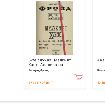
5-те случая: Малкият
Ана
Ханс. Анализа на
фобията на едно
Зигмунд Фройд
Вилхе
петгодишно момче
12.78 € / 25.00 ЛВ.
12.78